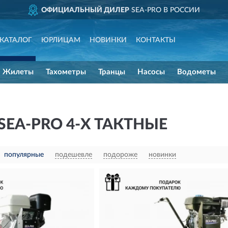
ИЛЕР
SEA-PRO В РОССИИ
ДО
КАТАЛОГ
ЮРЛИЦАМ
НОВИНКИ
КОНТАКТЫ
Жилеты
Тахометры
Транцы
Насосы
Водометы
EA-PRO 4-Х ТАКТНЫЕ
популярные
подешевле
подороже
новинки