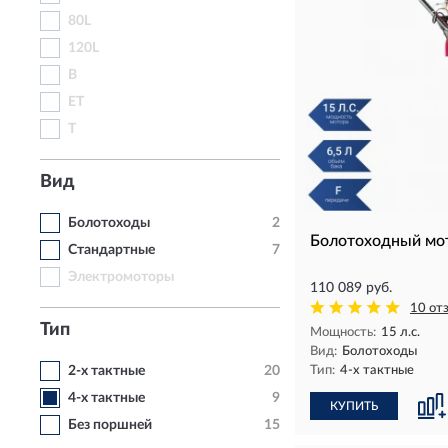
80L
120L
B
ET
T
Вид
Болотоходы
2
Болотоходный мо
Стандартные
7
Электромоторы
110 089 руб.
10 от
Тип
Мощность:
15 л.с.
Вид:
Болотоходы
2-х тактные
20
Тип:
4-х тактные
4-х тактные
9
КУПИТЬ
Без поршней
15