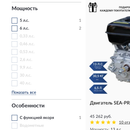
Мощность
5 л.с.
1
6 л.с.
2
0,33 л.с.
0,46 л.с.
0,53 л.с.
2,6 л.с.
9,9 л.с.
30 л.с.
40 л.с.
Показать все
Двигатель SEA-PR
Особенности
45 262 руб.
С функцией якоря
1
10 от
Водометные
Мощность:
13 л.с.