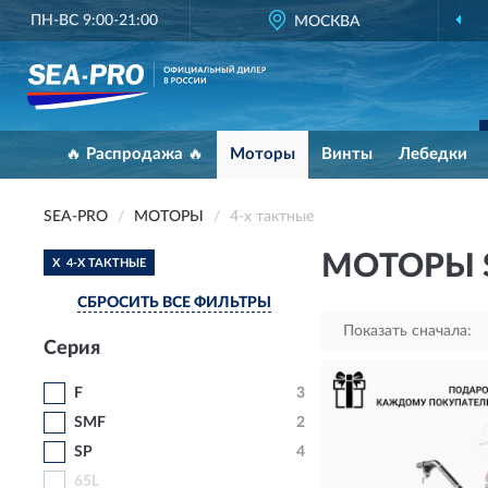
ПН-ВС 9:00-21:00
МОСКВА
ОФИЦИАЛЬНЫЙ Д
🔥 Распродажа 🔥
Моторы
Винты
Лебедки
SEA-PRO
МОТОРЫ
4-х тактные
МОТОРЫ S
X
4-Х ТАКТНЫЕ
СБРОСИТЬ ВСЕ ФИЛЬТРЫ
Показать сначала:
Серия
F
3
SMF
2
SP
4
65L