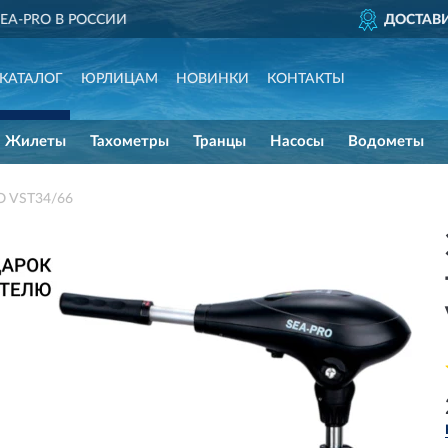
ДОСТАВИМ
ПО ВСЕЙ РОССИИ
КАТАЛОГ
ЮРЛИЦАМ
НОВИНКИ
КОНТАКТЫ
Жилеты
Тахометры
Транцы
Насосы
Водометы
O VST34/66