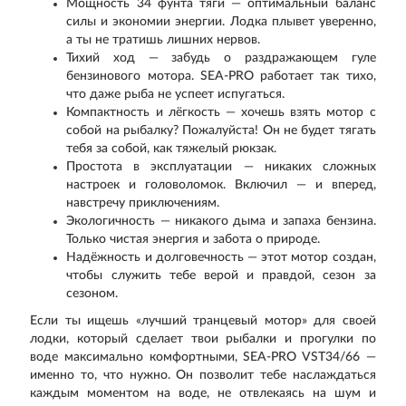
Мощность 34 фунта тяги — оптимальный баланс
силы и экономии энергии. Лодка плывет уверенно,
а ты не тратишь лишних нервов.
Тихий ход — забудь о раздражающем гуле
бензинового мотора. SEA-PRO работает так тихо,
что даже рыба не успеет испугаться.
Компактность и лёгкость — хочешь взять мотор с
собой на рыбалку? Пожалуйста! Он не будет тягать
тебя за собой, как тяжелый рюкзак.
Простота в эксплуатации — никаких сложных
настроек и головоломок. Включил — и вперед,
навстречу приключениям.
Экологичность — никакого дыма и запаха бензина.
Только чистая энергия и забота о природе.
Надёжность и долговечность — этот мотор создан,
чтобы служить тебе верой и правдой, сезон за
сезоном.
Если ты ищешь «лучший транцевый мотор» для своей
лодки, который сделает твои рыбалки и прогулки по
воде максимально комфортными, SEA-PRO VST34/66 —
именно то, что нужно. Он позволит тебе наслаждаться
каждым моментом на воде, не отвлекаясь на шум и