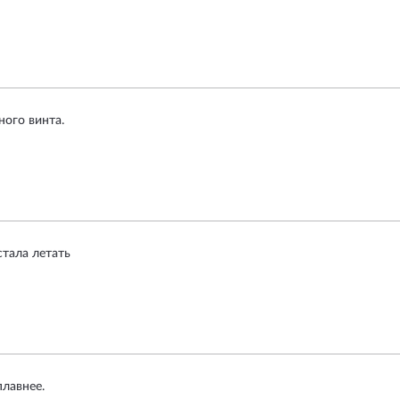
ого винта.
стала летать
плавнее.