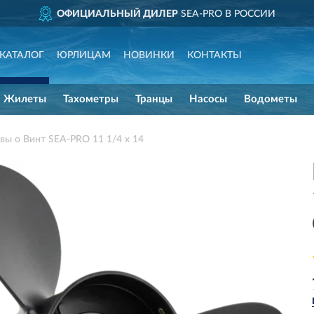
ОФИЦИАЛЬНЫЙ ДИЛЕР
SEA-PRO В РОССИИ
КАТАЛОГ
ЮРЛИЦАМ
НОВИНКИ
КОНТАКТЫ
Жилеты
Тахометры
Транцы
Насосы
Водометы
вы о Винт SEA-PRO 11 1/4 х 14