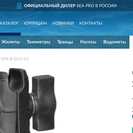
ОФИЦИАЛЬНЫЙ ДИЛЕР
SEA-PRO В РОССИИ
КАТАЛОГ
ЮРЛИЦАМ
НОВИНКИ
КОНТАКТЫ
Жилеты
Тахометры
Транцы
Насосы
Водометы
 VIN-B-DLG-03