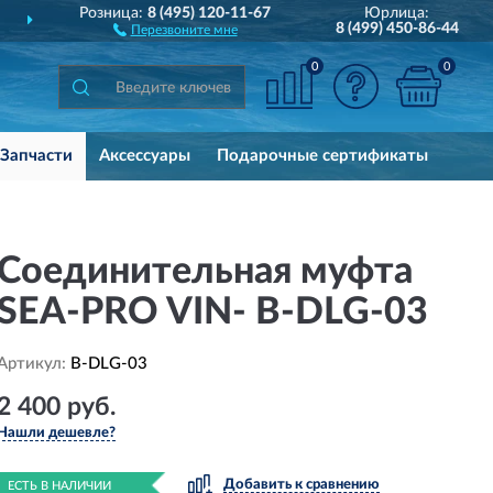
Розница:
8 (495) 120-11-67
Юрлица:
ДОСТАВИМ
ПО ВСЕЙ РОССИИ
8 (499) 450-86-44
Перезвоните мне
0
0
Запчасти
Аксессуары
Подарочные сертификаты
Соединительная муфта
SEA-PRO VIN- B-DLG-03
Артикул:
B-DLG-03
2 400 руб.
Нашли дешевле?
Добавить к сравнению
ЕСТЬ В НАЛИЧИИ