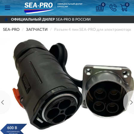
0
0
ЛЕР
SEA-PRO В РОССИИ
ДОСТАВИМ
ПО 
SEA-PRO
ЗАПЧАСТИ
Разъем 4 пин SEA-PRO для электромоторов