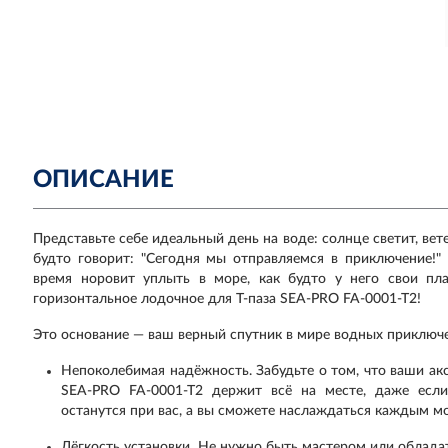
ОПИСАНИЕ
Представьте себе идеальный день на воде: солнце светит, вет
будто говорит: "Сегодня мы отправляемся в приключение!"
время норовит уплыть в море, как будто у него свои пл
горизонтальное лодочное для Т-паза SEA-PRO FA-0001-T2!
Это основание — ваш верный спутник в мире водных приключен
Непоколебимая надёжность. Забудьте о том, что ваши ак
SEA-PRO FA-0001-T2 держит всё на месте, даже ес
останутся при вас, а вы сможете наслаждаться каждым мо
Лёгкость установки. Не нужно быть мастером или облад