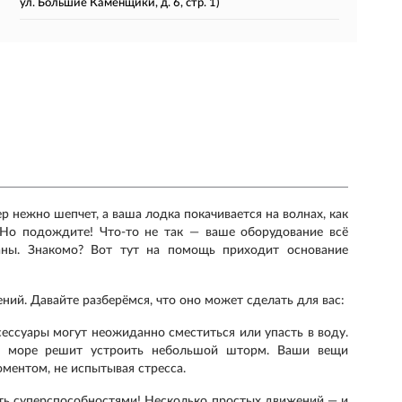
ул. Большие Каменщики, д. 6, стр. 1)
ер нежно шепчет, а ваша лодка покачивается на волнах, как
 Но подождите! Что-то не так — ваше оборудование всё
аны. Знакомо? Вот тут на помощь приходит основание
ий. Давайте разберёмся, что оно может сделать для вас:
сессуары могут неожиданно сместиться или упасть в воду.
ли море решит устроить небольшой шторм. Ваши вещи
ментом, не испытывая стресса.
ать суперспособностями! Несколько простых движений — и