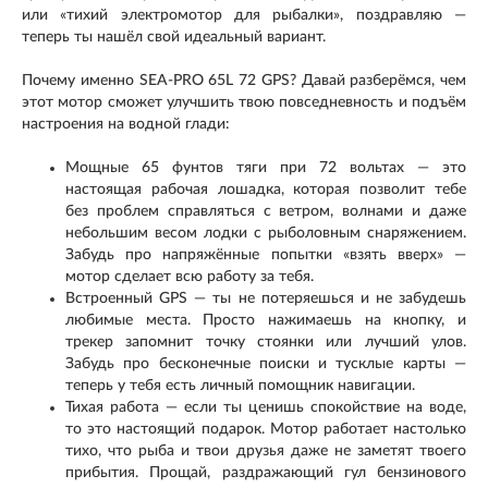
или «тихий электромотор для рыбалки», поздравляю —
теперь ты нашёл свой идеальный вариант.
Почему именно SEA-PRO 65L 72 GPS? Давай разберёмся, чем
этот мотор сможет улучшить твою повседневность и подъём
настроения на водной глади:
Мощные 65 фунтов тяги при 72 вольтах — это
настоящая рабочая лошадка, которая позволит тебе
без проблем справляться с ветром, волнами и даже
небольшим весом лодки с рыболовным снаряжением.
Забудь про напряжённые попытки «взять вверх» —
мотор сделает всю работу за тебя.
Встроенный GPS — ты не потеряешься и не забудешь
любимые места. Просто нажимаешь на кнопку, и
трекер запомнит точку стоянки или лучший улов.
Забудь про бесконечные поиски и тусклые карты —
теперь у тебя есть личный помощник навигации.
Тихая работа — если ты ценишь спокойствие на воде,
то это настоящий подарок. Мотор работает настолько
тихо, что рыба и твои друзья даже не заметят твоего
прибытия. Прощай, раздражающий гул бензинового