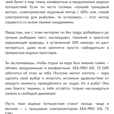
твой билет в мир тихих, комфортных и продуманных водных
путешествий. Если ты часто гуглишь «лучший транцевый
мотор», «электрический лодочный мотор с GPS» или «тихий
электромотор для рыбалки», то остановись — этот мотор
справится со всеми твоими ожиданиями.
Представь, как с этим мотором ты без труда доберёшься до
лучших рыбацких мест, наслаждаясь тишиной и красотой
окружающей природы, а встроенный GPS никогда не даст
потеряться, даже если захочется просто «заблудиться» в
прекрасных водных просторах.
Ты заслуживаешь, чтобы отдых на воде был именно таким —
лёгким, продуманным и комфортным. SEA-PRO 65L 72 GPS
заботится об этом за тебя. Поэтому хватит мечтать — пора
сделать свой выбор и испытать истинное удовольствие от
каждого момента, проведённого на лодке. Ну а рыба? Она
уже боится тишины, а тебе остаётся только наслаждаться
уловом и свободой движения!
Пусть твои водные путешествия станут проще, чище и
веселее — с транцевым электромотором SEA-PRO 65L 72